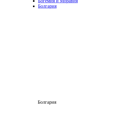
Богемия и Моравия
Болгария
Болгария