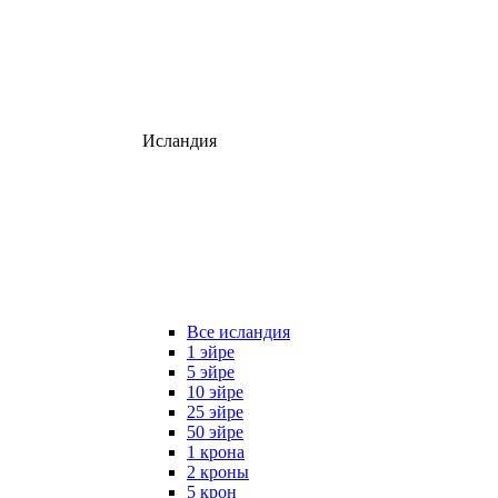
Исландия
Все исландия
1 эйре
5 эйре
10 эйре
25 эйре
50 эйре
1 крона
2 кроны
5 крон