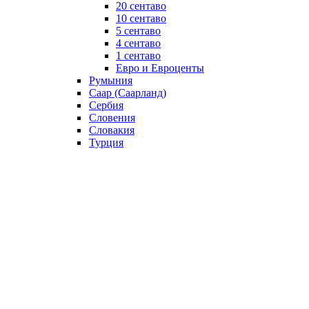
20 сентаво
10 сентаво
5 сентаво
4 сентаво
1 сентаво
Евро и Евроценты
Румыния
Саар (Саарланд)
Сербия
Словения
Словакия
Турция