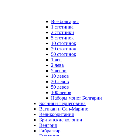
Все болгария
1 стотинка
2 стотинки
5 стотинок
10 стотинок
20 стотинок
50 стотинок
1 лев
2 лева
5 левов
10 левов
20 левов
50 левов
100 левов
Наборы монет Болгарии
Босния и Герцеговина
Ватикан и Сан-Марино
Великобритания
Британские колонии
Венгрия
Гибралтар