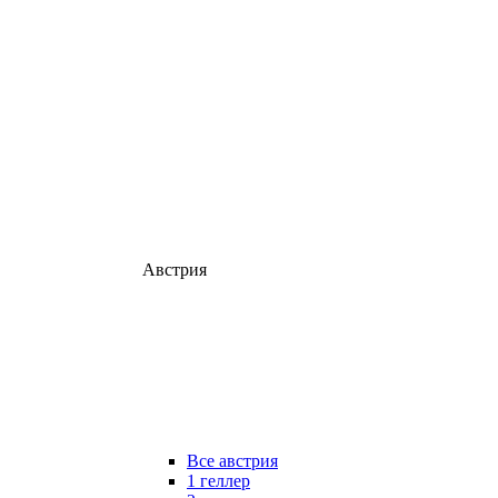
Австрия
Все австрия
1 геллер