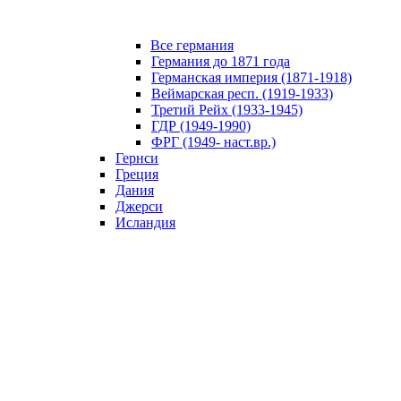
Все германия
Германия до 1871 года
Германская империя (1871-1918)
Веймарская респ. (1919-1933)
Третий Рейх (1933-1945)
ГДР (1949-1990)
ФРГ (1949- наст.вр.)
Гернси
Греция
Дания
Джерси
Исландия