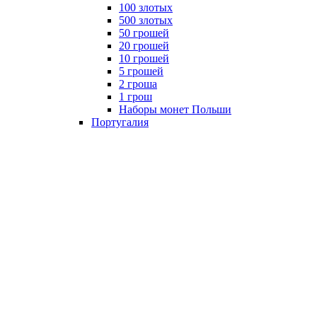
100 злотых
500 злотых
50 грошей
20 грошей
10 грошей
5 грошей
2 гроша
1 грош
Наборы монет Польши
Португалия