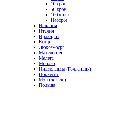
10 крон
50 крон
100 крон
Наборы
Испания
Италия
Ирландия
Кипр
Люксембург
Македония
Мальта
Монако
Нидерланды (Голландия)
Норвегия
Мэн (остров)
Польша