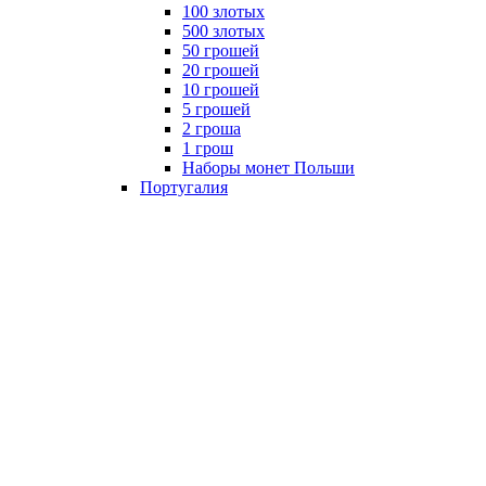
100 злотых
500 злотых
50 грошей
20 грошей
10 грошей
5 грошей
2 гроша
1 грош
Наборы монет Польши
Португалия