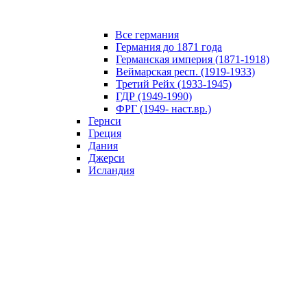
Все германия
Германия до 1871 года
Германская империя (1871-1918)
Веймарская респ. (1919-1933)
Третий Рейх (1933-1945)
ГДР (1949-1990)
ФРГ (1949- наст.вр.)
Гернси
Греция
Дания
Джерси
Исландия