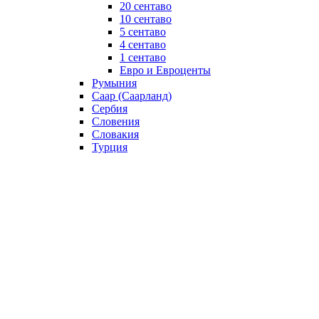
20 сентаво
10 сентаво
5 сентаво
4 сентаво
1 сентаво
Евро и Евроценты
Румыния
Саар (Саарланд)
Сербия
Словения
Словакия
Турция