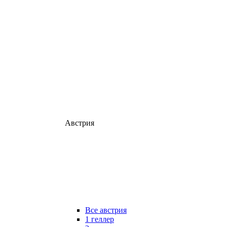
Австрия
Все австрия
1 геллер