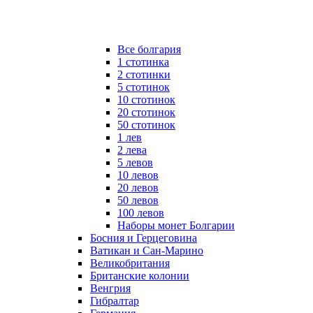
Все болгария
1 стотинка
2 стотинки
5 стотинок
10 стотинок
20 стотинок
50 стотинок
1 лев
2 лева
5 левов
10 левов
20 левов
50 левов
100 левов
Наборы монет Болгарии
Босния и Герцеговина
Ватикан и Сан-Марино
Великобритания
Британские колонии
Венгрия
Гибралтар