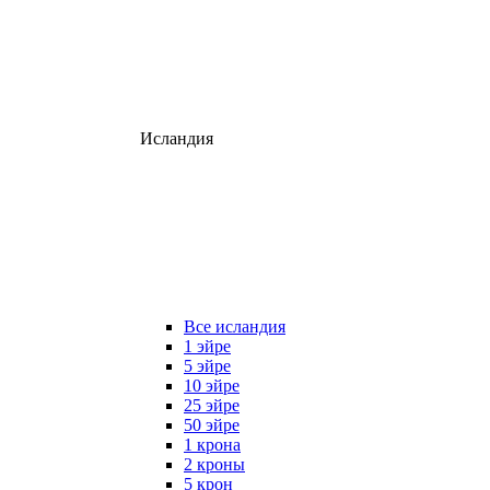
Исландия
Все исландия
1 эйре
5 эйре
10 эйре
25 эйре
50 эйре
1 крона
2 кроны
5 крон