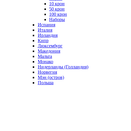
10 крон
50 крон
100 крон
Наборы
Испания
Италия
Ирландия
Кипр
Люксембург
Македония
Мальта
Монако
Нидерланды (Голландия)
Норвегия
Мэн (остров)
Польша