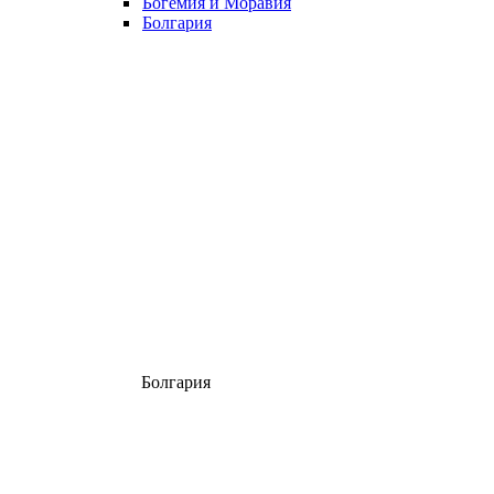
Богемия и Моравия
Болгария
Болгария