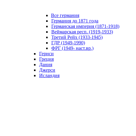
Все германия
Германия до 1871 года
Германская империя (1871-1918)
Веймарская респ. (1919-1933)
Третий Рейх (1933-1945)
ГДР (1949-1990)
ФРГ (1949- наст.вр.)
Гернси
Греция
Дания
Джерси
Исландия