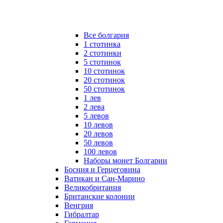
Все болгария
1 стотинка
2 стотинки
5 стотинок
10 стотинок
20 стотинок
50 стотинок
1 лев
2 лева
5 левов
10 левов
20 левов
50 левов
100 левов
Наборы монет Болгарии
Босния и Герцеговина
Ватикан и Сан-Марино
Великобритания
Британские колонии
Венгрия
Гибралтар