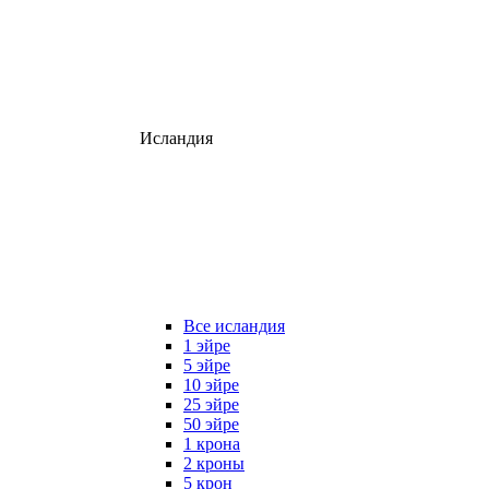
Исландия
Все исландия
1 эйре
5 эйре
10 эйре
25 эйре
50 эйре
1 крона
2 кроны
5 крон