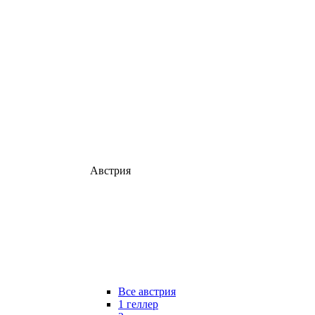
Австрия
Все австрия
1 геллер