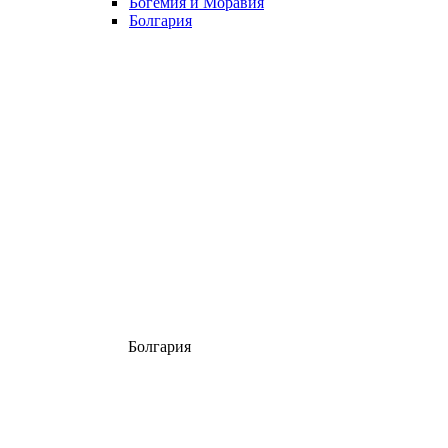
Богемия и Моравия
Болгария
Болгария