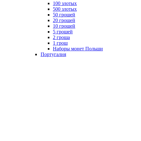
100 злотых
500 злотых
50 грошей
20 грошей
10 грошей
5 грошей
2 гроша
1 грош
Наборы монет Польши
Португалия