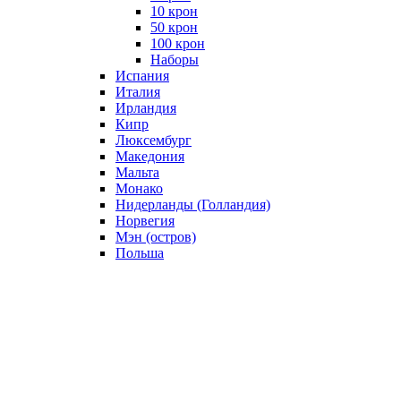
10 крон
50 крон
100 крон
Наборы
Испания
Италия
Ирландия
Кипр
Люксембург
Македония
Мальта
Монако
Нидерланды (Голландия)
Норвегия
Мэн (остров)
Польша