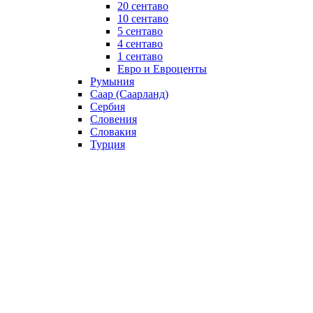
20 сентаво
10 сентаво
5 сентаво
4 сентаво
1 сентаво
Евро и Евроценты
Румыния
Саар (Саарланд)
Сербия
Словения
Словакия
Турция