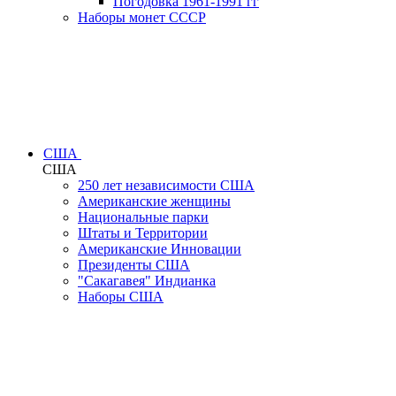
Погодовка 1961-1991 гг
Наборы монет СССР
США
США
250 лет независимости США
Американские женщины
Национальные парки
Штаты и Территории
Американские Инновации
Президенты США
"Сакагавея" Индианка
Наборы США