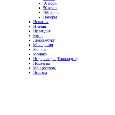
10 крон
50 крон
100 крон
Наборы
Испания
Италия
Ирландия
Кипр
Люксембург
Македония
Мальта
Монако
Нидерланды (Голландия)
Норвегия
Мэн (остров)
Польша