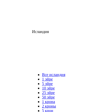
Исландия
Все исландия
1 эйре
5 эйре
10 эйре
25 эйре
50 эйре
1 крона
2 кроны
5 крон