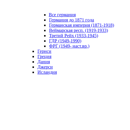
Все германия
Германия до 1871 года
Германская империя (1871-1918)
Веймарская респ. (1919-1933)
Третий Рейх (1933-1945)
ГДР (1949-1990)
ФРГ (1949- наст.вр.)
Гернси
Греция
Дания
Джерси
Исландия