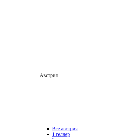
Австрия
Все австрия
1 геллер