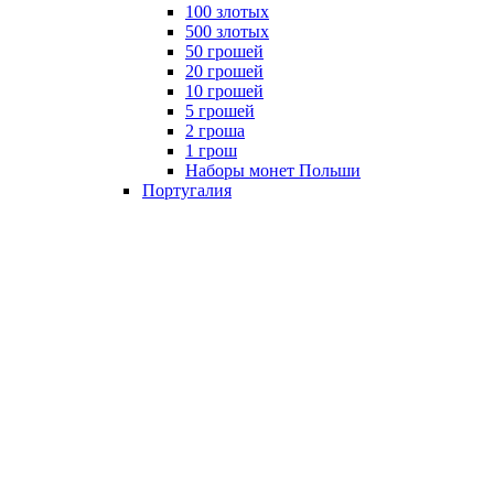
100 злотых
500 злотых
50 грошей
20 грошей
10 грошей
5 грошей
2 гроша
1 грош
Наборы монет Польши
Португалия