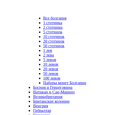
Все болгария
1 стотинка
2 стотинки
5 стотинок
10 стотинок
20 стотинок
50 стотинок
1 лев
2 лева
5 левов
10 левов
20 левов
50 левов
100 левов
Наборы монет Болгарии
Босния и Герцеговина
Ватикан и Сан-Марино
Великобритания
Британские колонии
Венгрия
Гибралтар