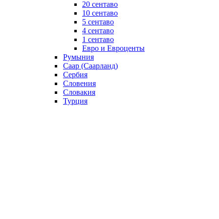
20 сентаво
10 сентаво
5 сентаво
4 сентаво
1 сентаво
Евро и Евроценты
Румыния
Саар (Саарланд)
Сербия
Словения
Словакия
Турция