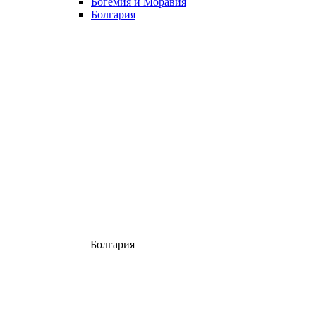
Богемия и Моравия
Болгария
Болгария