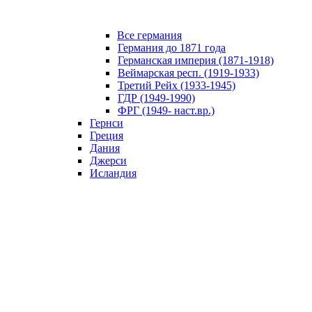
Все германия
Германия до 1871 года
Германская империя (1871-1918)
Веймарская респ. (1919-1933)
Третий Рейх (1933-1945)
ГДР (1949-1990)
ФРГ (1949- наст.вр.)
Гернси
Греция
Дания
Джерси
Исландия