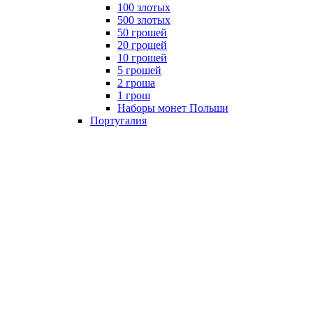
100 злотых
500 злотых
50 грошей
20 грошей
10 грошей
5 грошей
2 гроша
1 грош
Наборы монет Польши
Португалия