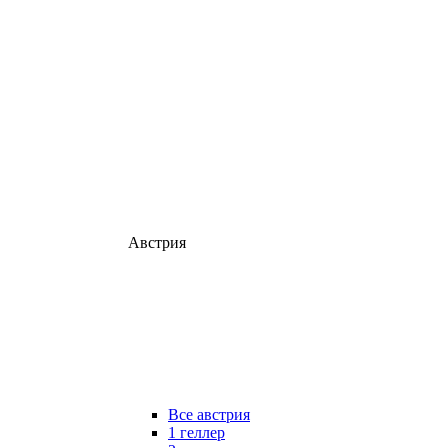
Австрия
Все австрия
1 геллер