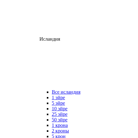
Исландия
Все исландия
1 эйре
5 эйре
10 эйре
25 эйре
50 эйре
1 крона
2 кроны
5 крон