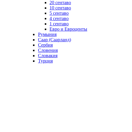
20 сентаво
10 сентаво
5 сентаво
4 сентаво
1 сентаво
Евро и Евроценты
Румыния
Саар (Саарланд)
Сербия
Словения
Словакия
Турция