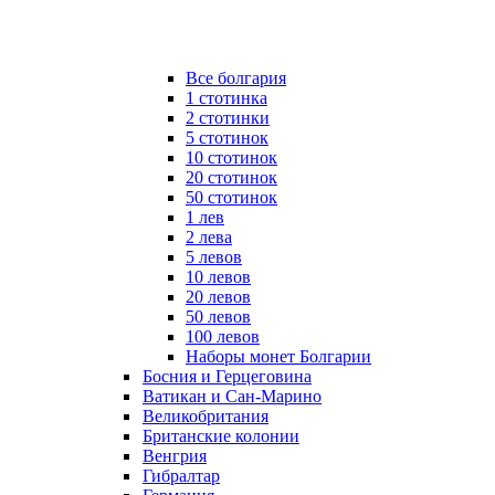
Все болгария
1 стотинка
2 стотинки
5 стотинок
10 стотинок
20 стотинок
50 стотинок
1 лев
2 лева
5 левов
10 левов
20 левов
50 левов
100 левов
Наборы монет Болгарии
Босния и Герцеговина
Ватикан и Сан-Марино
Великобритания
Британские колонии
Венгрия
Гибралтар