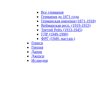
Все германия
Германия до 1871 года
Германская империя (1871-1918)
Веймарская респ. (1919-1933)
Третий Рейх (1933-1945)
ГДР (1949-1990)
ФРГ (1949- наст.вр.)
Гернси
Греция
Дания
Джерси
Исландия