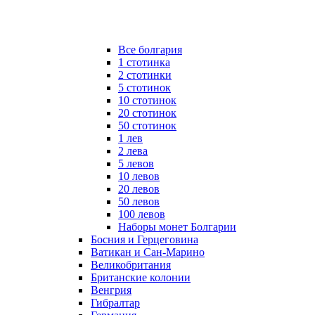
Все болгария
1 стотинка
2 стотинки
5 стотинок
10 стотинок
20 стотинок
50 стотинок
1 лев
2 лева
5 левов
10 левов
20 левов
50 левов
100 левов
Наборы монет Болгарии
Босния и Герцеговина
Ватикан и Сан-Марино
Великобритания
Британские колонии
Венгрия
Гибралтар