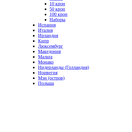
10 крон
50 крон
100 крон
Наборы
Испания
Италия
Ирландия
Кипр
Люксембург
Македония
Мальта
Монако
Нидерланды (Голландия)
Норвегия
Мэн (остров)
Польша