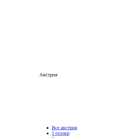
Австрия
Все австрия
1 геллер