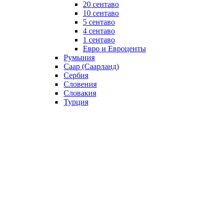
20 сентаво
10 сентаво
5 сентаво
4 сентаво
1 сентаво
Евро и Евроценты
Румыния
Саар (Саарланд)
Сербия
Словения
Словакия
Турция