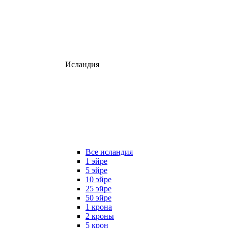
Исландия
Все исландия
1 эйре
5 эйре
10 эйре
25 эйре
50 эйре
1 крона
2 кроны
5 крон