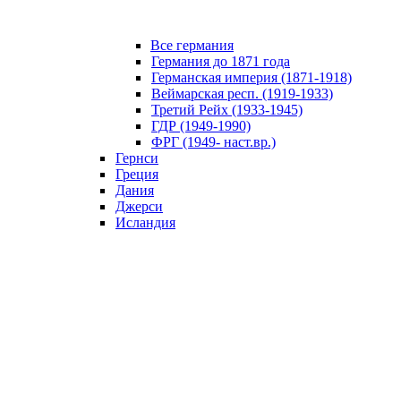
Все германия
Германия до 1871 года
Германская империя (1871-1918)
Веймарская респ. (1919-1933)
Третий Рейх (1933-1945)
ГДР (1949-1990)
ФРГ (1949- наст.вр.)
Гернси
Греция
Дания
Джерси
Исландия