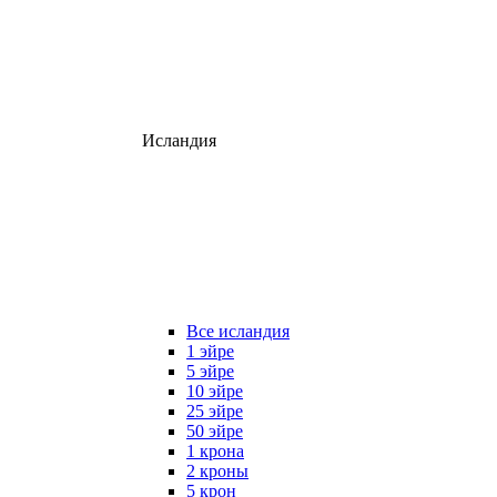
Исландия
Все исландия
1 эйре
5 эйре
10 эйре
25 эйре
50 эйре
1 крона
2 кроны
5 крон