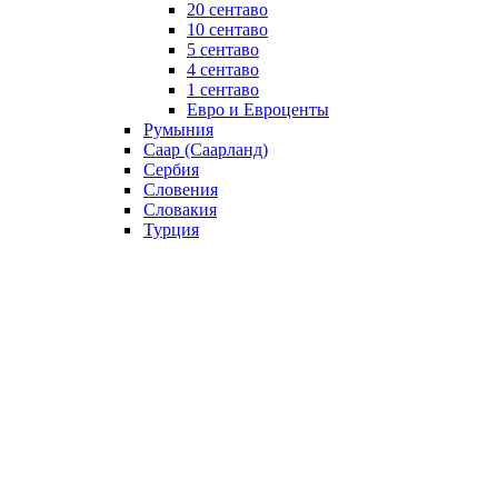
20 сентаво
10 сентаво
5 сентаво
4 сентаво
1 сентаво
Евро и Евроценты
Румыния
Саар (Саарланд)
Сербия
Словения
Словакия
Турция