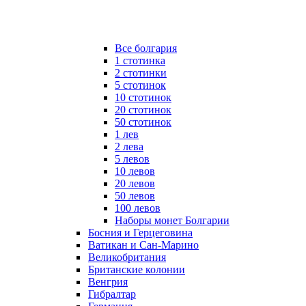
Все болгария
1 стотинка
2 стотинки
5 стотинок
10 стотинок
20 стотинок
50 стотинок
1 лев
2 лева
5 левов
10 левов
20 левов
50 левов
100 левов
Наборы монет Болгарии
Босния и Герцеговина
Ватикан и Сан-Марино
Великобритания
Британские колонии
Венгрия
Гибралтар