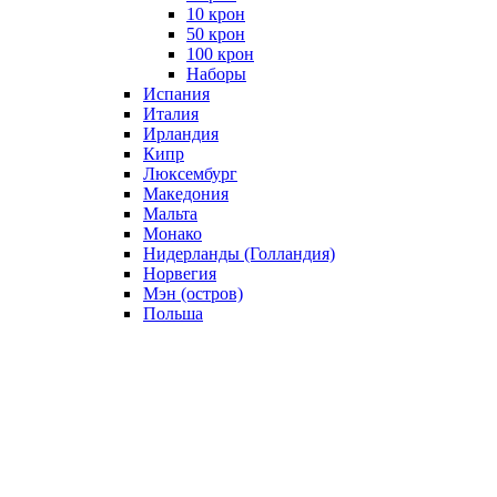
10 крон
50 крон
100 крон
Наборы
Испания
Италия
Ирландия
Кипр
Люксембург
Македония
Мальта
Монако
Нидерланды (Голландия)
Норвегия
Мэн (остров)
Польша