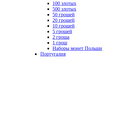
100 злотых
500 злотых
50 грошей
20 грошей
10 грошей
5 грошей
2 гроша
1 грош
Наборы монет Польши
Португалия