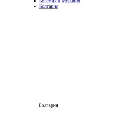
Богемия и Моравия
Болгария
Болгария