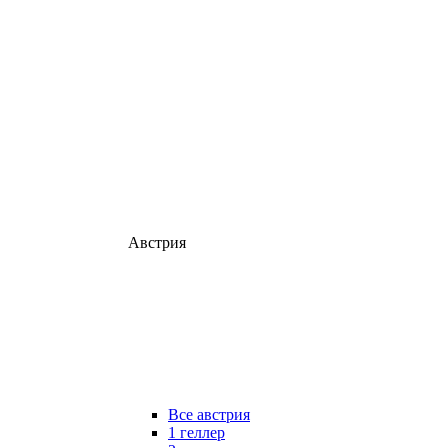
Австрия
Все австрия
1 геллер