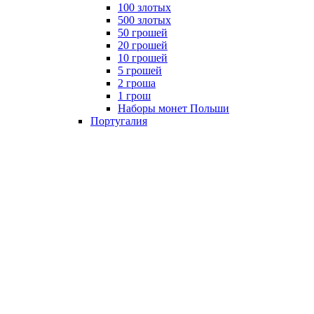
100 злотых
500 злотых
50 грошей
20 грошей
10 грошей
5 грошей
2 гроша
1 грош
Наборы монет Польши
Португалия