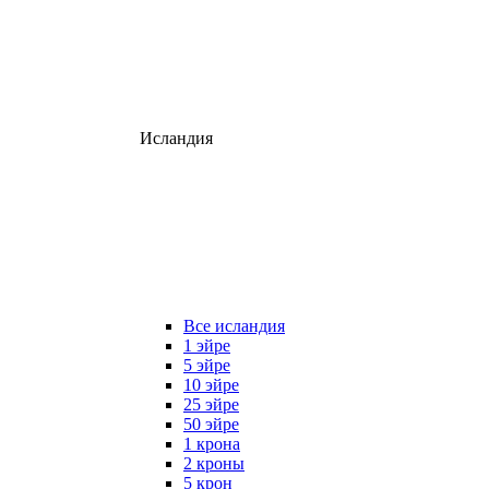
Исландия
Все исландия
1 эйре
5 эйре
10 эйре
25 эйре
50 эйре
1 крона
2 кроны
5 крон