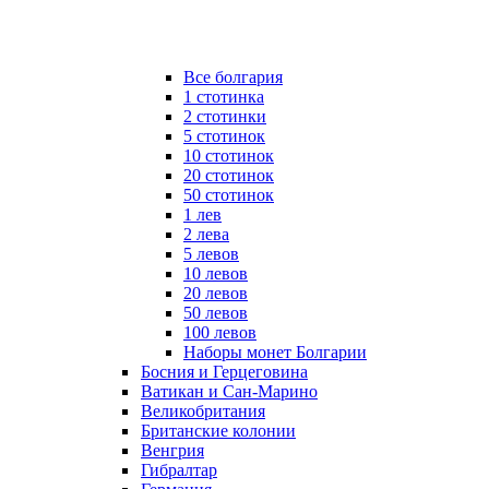
Все болгария
1 стотинка
2 стотинки
5 стотинок
10 стотинок
20 стотинок
50 стотинок
1 лев
2 лева
5 левов
10 левов
20 левов
50 левов
100 левов
Наборы монет Болгарии
Босния и Герцеговина
Ватикан и Сан-Марино
Великобритания
Британские колонии
Венгрия
Гибралтар