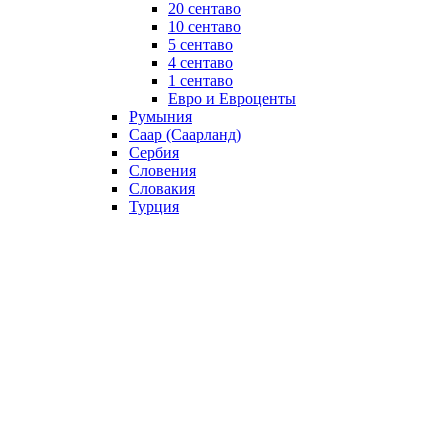
20 сентаво
10 сентаво
5 сентаво
4 сентаво
1 сентаво
Евро и Евроценты
Румыния
Саар (Саарланд)
Сербия
Словения
Словакия
Турция