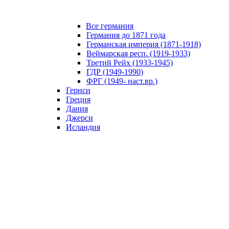
Все германия
Германия до 1871 года
Германская империя (1871-1918)
Веймарская респ. (1919-1933)
Третий Рейх (1933-1945)
ГДР (1949-1990)
ФРГ (1949- наст.вр.)
Гернси
Греция
Дания
Джерси
Исландия