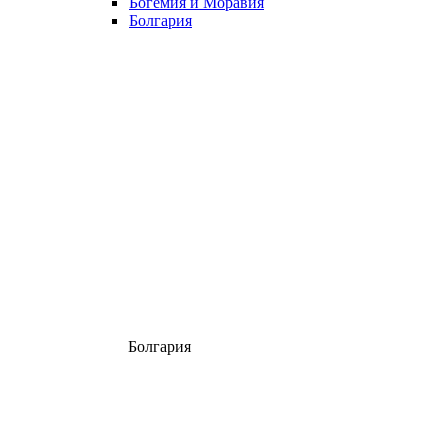
Богемия и Моравия
Болгария
Болгария