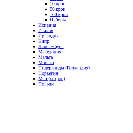
10 крон
50 крон
100 крон
Наборы
Испания
Италия
Ирландия
Кипр
Люксембург
Македония
Мальта
Монако
Нидерланды (Голландия)
Норвегия
Мэн (остров)
Польша