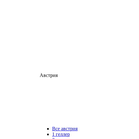
Австрия
Все австрия
1 геллер