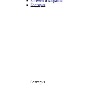
Богемия и Моравия
Болгария
Болгария