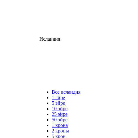
Исландия
Все исландия
1 эйре
5 эйре
10 эйре
25 эйре
50 эйре
1 крона
2 кроны
5 крон