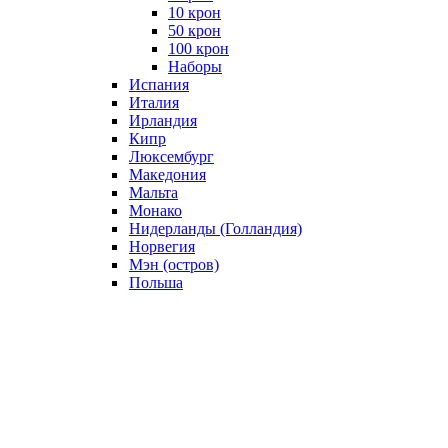
10 крон
50 крон
100 крон
Наборы
Испания
Италия
Ирландия
Кипр
Люксембург
Македония
Мальта
Монако
Нидерланды (Голландия)
Норвегия
Мэн (остров)
Польша