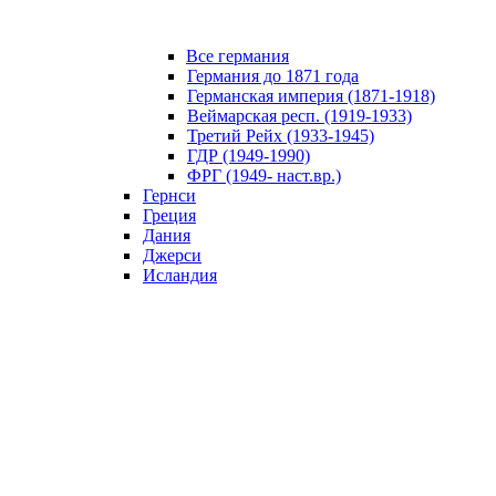
Все германия
Германия до 1871 года
Германская империя (1871-1918)
Веймарская респ. (1919-1933)
Третий Рейх (1933-1945)
ГДР (1949-1990)
ФРГ (1949- наст.вр.)
Гернси
Греция
Дания
Джерси
Исландия