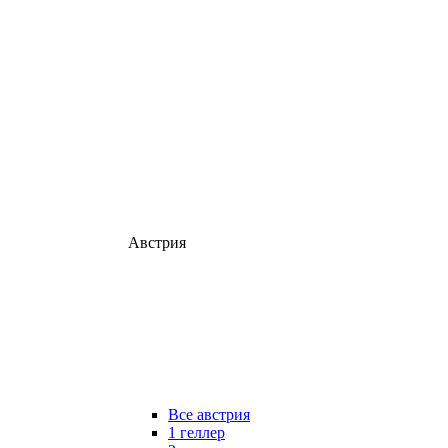
Австрия
Все австрия
1 геллер