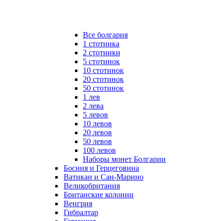
Все болгария
1 стотинка
2 стотинки
5 стотинок
10 стотинок
20 стотинок
50 стотинок
1 лев
2 лева
5 левов
10 левов
20 левов
50 левов
100 левов
Наборы монет Болгарии
Босния и Герцеговина
Ватикан и Сан-Марино
Великобритания
Британские колонии
Венгрия
Гибралтар