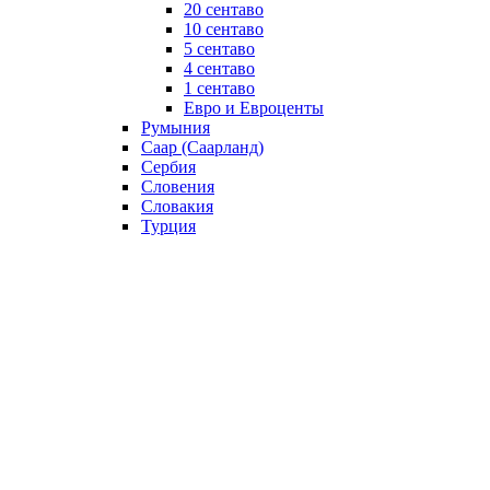
20 сентаво
10 сентаво
5 сентаво
4 сентаво
1 сентаво
Евро и Евроценты
Румыния
Саар (Саарланд)
Сербия
Словения
Словакия
Турция