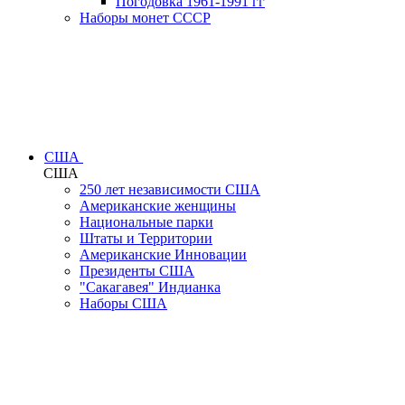
Погодовка 1961-1991 гг
Наборы монет СССР
США
США
250 лет независимости США
Американские женщины
Национальные парки
Штаты и Территории
Американские Инновации
Президенты США
"Сакагавея" Индианка
Наборы США